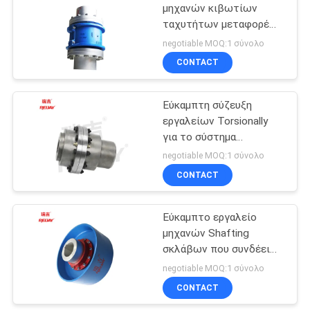
μηχανών κιβωτίων
ταχυτήτων μεταφορέων
4
ζωνών συζεύξεων
negotiable MOQ:1 σύνολο
πλέγματος ροπής
CONTACT
Κατάλογοι
μεταλλική
Εύκαμπτη σύζευξη
εργαλείων Torsionally
για το σύστημα
μετάδοσης άξονων
negotiable MOQ:1 σύνολο
CONTACT
17
Ηλεκτρικός
Εύκαμπτο εργαλείο
μηχανών Shafting
κινητήρας
σκλάβων που συνδέει
Bellhousing
8800 περιστροφές/
negotiable MOQ:1 σύνολο
λεπτό για τον κύριο
CONTACT
μηχανημάτων δύναμης