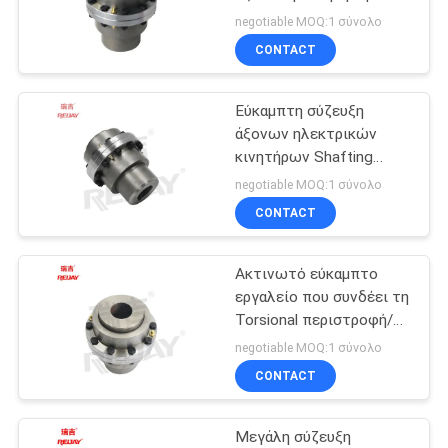
WEBSITE
συζεύξεων υψηλή 6000
negotiable MOQ:1 σύνολο
περιστροφές/λεπτό
CONTACT
16
SITEMAP
Εύκαμπτη σύζευξη
Εύκαμπτη σύζευξη
άξονων ηλεκτρικών
εργαλείων
PRIVACY
κινητήρων Shafting
POLICY
συζεύξεων εργαλείων
negotiable MOQ:1 σύνολο
μεταφοράς ροπής 3000
CONTACT
περιστροφή/λεπτό
Ακτινωτό εύκαμπτο
22
εργαλείο που συνδέει τη
Εύκαμπτη σύζευξη
Torsional περιστροφή/
λεπτό του 1900
negotiable MOQ:1 σύνολο
δίσκων
CONTACT
Μεγάλη σύζευξη