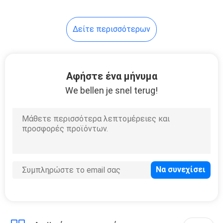
14
Δείτε περισσότερων
Υδραυλική αντλία
Bellhousing
Αφήστε ένα μήνυμα
We bellen je snel terug!
18
Υδραυλική
δεξαμενή
πετρελαίου