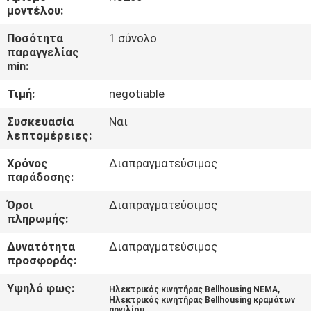
μοντέλου:
ΠΟΙΟΤΙΚΌΣ
Ποσότητα
1 σύνολο
ΈΛΕΓΧΟΣ
παραγγελίας
min:
Τιμή:
negotiable
ΕΠΑΦΉ
ΗΠΑ
Συσκευασία
Ναι
λεπτομέρειες:
ΕΙΔΉΣΕΙΣ
Χρόνος
Διαπραγματεύσιμος
παράδοσης:
Όροι
Διαπραγματεύσιμος
ΖΗΤΉΣΤΕ
πληρωμής:
ΈΝΑ
Δυνατότητα
Διαπραγματεύσιμος
ΑΠΌΣΠΑΣΜΑ
προσφοράς:
Υψηλό φως:
,
Ηλεκτρικός κινητήρας Bellhousing NEMA
OFFICIAL
Ηλεκτρικός κινητήρας Bellhousing κραμάτων
αργιλίου