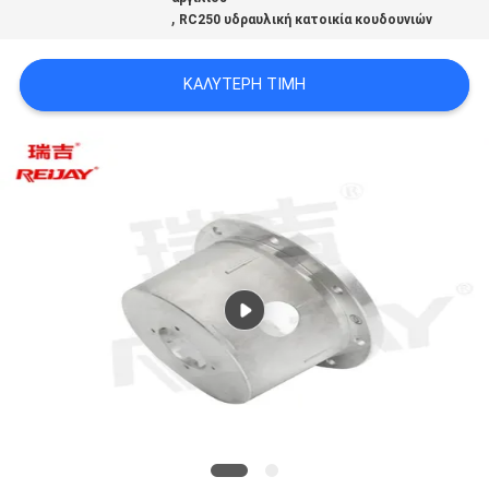
WEBSITE
,
RC250 υδραυλική κατοικία κουδουνιών
ΚΑΛΎΤΕΡΗ ΤΙΜΉ
SITEMAP
PRIVACY
POLICY