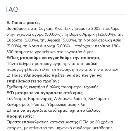
FAQ
Ε: Ποιοι είμαστε;
Βασιζόμαστε στη Σαγκάη, Κίνα, ξεκινήσαμε το 2003, πουλάμε
στην εγχώρια αγορά (50,00%), τη Βόρεια Αμερική (25,00%), την
Ευρώπη (5,00%), την Αφρική (5,00%), τη Νοτιοανατολική Ασία
(5,00%), τη Νότια Αμερική( 5,00%)... Υπάρχουν περίπου 180-
300 άτομα στο γραφείο και στο εργοστάσιό μας.
Πώς μπορούμε να εγγυηθούμε την ποιότητα;
Ε:
Πάντα δείγμα προπαραγωγής πριν από τη μαζική
παραγωγή.Πάντα τελική επιθεώρηση πριν από την αποστολή
Ε: Ποιες πληροφορίες πρέπει να σας πω για να
επιβεβαιώσετε το προϊόν;
Σχεδιασμός κινητήρα ή άλλες παράμετροι τεχνικής
Τι μπορείτε να αγοράσετε από εμάς;
Ε:
Σύνδεσμοι, Καμπαναριές, Δεξαμενές λαδιού, Καλύμματα
Καθαρισμού, Ψύκτες, Υδραυλικά μέρη κ.λπ.
Γιατί να αγοράζετε από εμάς, όχι από άλλους
Ε:
προμηθευτές;
Είμαστε επαγγελματίας κατασκευαστής OEM με 20 χρόνια
ιστορίας, με επίκεντρο τον μηχανικό σύνδεσμο μετάδοσης