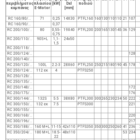
περιβλήματος
πλαισίου
[kW]
Dxl
ποδιού
καμπάνας
E-Motor
[mm]
RC 160/80/...
71
0,25
14Χ30
PTFL160
160
130
110
110
21
107
RC 160/90/...
0,37
RC 200/100/...
80
0,55-
19Χ40
PTFL200
200
165
130
145
36
129
0,75
RC 200/110/...
90S+L
1,1-
24x50
1,5
RC 200/118/...
RC 200/124/...
128
RC 200/140/...
RC 250/120/...
100L
2.2-3
28Χ60
PTFL250
250
215
180
190
45
178
RC 250/124/...
112 εκ
4
PTFS250
RC 250/128/...
RC 250/135/...
RC 250/148/...
172
RC 250/175/...
176
RC 300/144/...
132S
5.5
38Χ80
PTFL300
300
265
230
234
50
222
RC 300/150/...
132 εκ
7.5
PTFS300
221
RC 300/155/...
RC 300/168/...
220
RC 300/196/...
217
RC 350/188/...
160 M+L
11-15
42x110
PTFS350
350
300
250
260
41
236
RC 350/204/...
180 M+L
18.5-
48x110
53
234
22