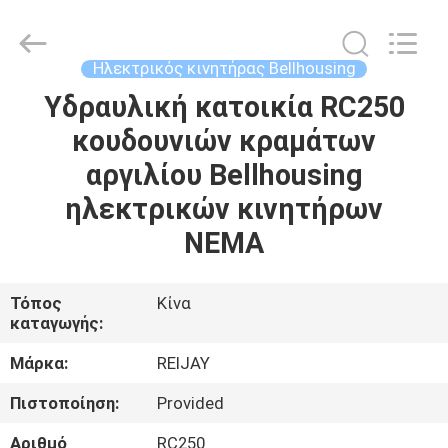
Hydraulic
&
Transmission
Tech
Co.,
Ηλεκτρικός κινητήρας Bellhousing
Ltd..
All
Rights
Υδραυλική κατοικία RC250
ΣΠΊΤΙ
Reserved.
Developed
κουδουνιών κραμάτων
by
ECER
ΠΡΟΪΌΝΤΑ
αργιλίου Bellhousing
ηλεκτρικών κινητήρων
ΒΊΝΤΕΟ
NEMA
ΠΕΡΊΠΟΥ
Τόπος
Κίνα
καταγωγής:
ΕΜΕΊΣ
Μάρκα:
REIJAY
ΓΎΡΟΣ
Πιστοποίηση:
Provided
ΕΡΓΟΣΤΑΣΊΩΝ
Αριθμό
RC250