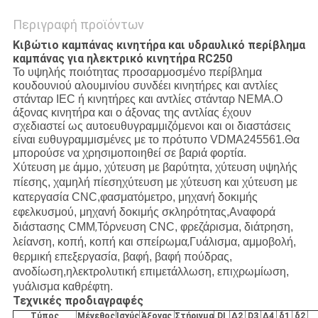
Περιγραφή προϊόντων
Κιβώτιο καμπάνας κινητήρα και υδραυλικό περίβλημα
καμπάνας για ηλεκτρικό κινητήρα RC250
Το υψηλής ποιότητας προσαρμοσμένο περίβλημα
κουδουνιού αλουμινίου συνδέει κινητήρες και αντλίες
στάνταρ IEC ή κινητήρες και αντλίες στάνταρ NEMA.Ο
άξονας κινητήρα και ο άξονας της αντλίας έχουν
σχεδιαστεί ως αυτοευθυγραμμιζόμενοι και οι διαστάσεις
είναι ευθυγραμμισμένες με το πρότυπο VDMA245561.Θα
μπορούσε να χρησιμοποιηθεί σε βαριά φορτία.
Χύτευση με άμμο, χύτευση με βαρύτητα, χύτευση υψηλής
πίεσης, χαμηλή πίεση
χύτευση με χύτευση και χύτευση με
κατεργασία CNC,
φασματόμετρο, μηχανή δοκιμής
εφελκυσμού, μηχανή δοκιμής σκληρότητας,
Αναφορά
διάστασης CMM
Τόρνευση CNC, φρεζάρισμα, διάτρηση,
,
λείανση, κοπή, κοπή και σπείρωμα
Γυάλισμα, αμμοβολή,
,
θερμική επεξεργασία, βαφή, βαφή πούδρας,
ανοδίωση,
ηλεκτρολυτική επιμετάλλωση, επιχρωμίωση,
γυάλισμα καθρέφτη.
Τεχνικές προδιαγραφές
Τύπος
Μέγεθος
Ισχύς
Άξονας
Στήριγμα
DI
Δ2
D3
Δ4
δ1
δ2