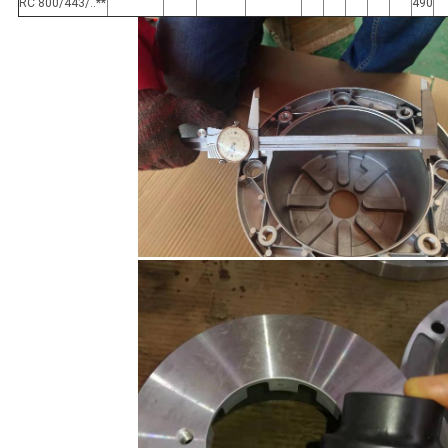
RC 800/443/..**
490