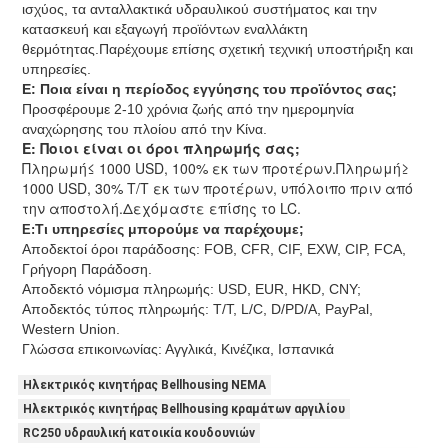
ισχύος, τα ανταλλακτικά υδραυλικού συστήματος και την
κατασκευή και εξαγωγή προϊόντων εναλλάκτη
θερμότητας.Παρέχουμε επίσης σχετική τεχνική υποστήριξη και
υπηρεσίες.
Ε: Ποια είναι η περίοδος εγγύησης του προϊόντος σας;
Προσφέρουμε 2-10 χρόνια ζωής από την ημερομηνία
αναχώρησης του πλοίου από την Κίνα.
Ε: Ποιοι είναι οι όροι πληρωμής σας;
Πληρωμή≤ 1000 USD, 100% εκ των προτέρων.Πληρωμή≥
1000 USD, 30% T/T εκ των προτέρων, υπόλοιπο πριν από
την αποστολή.Δεχόμαστε επίσης το LC.
Τι υπηρεσίες μπορούμε να παρέχουμε;
Ε:
Αποδεκτοί όροι παράδοσης: FOB, CFR, CIF, EXW, CIP, FCA,
Γρήγορη Παράδοση.
Αποδεκτό νόμισμα πληρωμής: USD, EUR, HKD, CNY;
Αποδεκτός τύπος πληρωμής: T/T, L/C, D/PD/A, PayPal,
Western Union.
Γλώσσα επικοινωνίας: Αγγλικά, Κινέζικα, Ισπανικά
Ηλεκτρικός κινητήρας Bellhousing NEMA
Ηλεκτρικός κινητήρας Bellhousing κραμάτων αργιλίου
RC250 υδραυλική κατοικία κουδουνιών