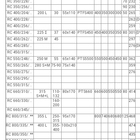
RC 350/228/…
70
232
RC 350/256/...
90
230
RC 400/204/...
200 L
30
55x110
PTFS400
400
350
300
300
50
265
RC 400/228/...
262
(D
RC 400/256/...
259
RC 450/234/...
225 Σ
37
60x140
PTFS450
450
400
350
350
80
301
(D
RC 450/262/...
225 Μ
45
297
RC 450/285/...
276
(D
RC 450/315/...
RC 550/248/...
250 Μ
55
65x140
PTS5500
550
500
450
450
80
362
RC 550/265/...
280 S+M
75-90
75x140
359
RC 550/275/...
276
RC 550/295/...
RC 550/315/...
RC 660/310/...
315
110-
80x170
PTS660
660
600
550
550
80
414
S+M+L
132
RC 660/330/...
160-
276
200
RC 660/345/...
RC 800/315/..**
355 L
250-
95x170
800
740
680
680
125
468
315
RC 800/335/..**
400 L
355-
100x210
474
400
RC 800/350/..**
435