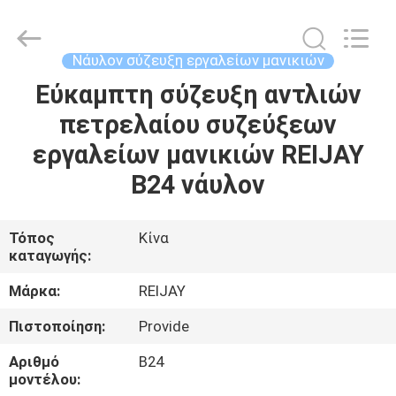
&
Transmission
Tech
Co.,
Ltd..
Νάυλον σύζευξη εργαλείων μανικιών
All
Rights
Reserved.
Εύκαμπτη σύζευξη αντλιών
ΣΠΊΤΙ
Developed
by
πετρελαίου συζεύξεων
ECER
ΠΡΟΪΌΝΤΑ
εργαλείων μανικιών REIJAY
B24 νάυλον
ΒΊΝΤΕΟ
Τόπος
Κίνα
καταγωγής:
ΠΕΡΊΠΟΥ
ΕΜΕΊΣ
Μάρκα:
REIJAY
Πιστοποίηση:
Provide
ΓΎΡΟΣ
Αριθμό
B24
ΕΡΓΟΣΤΑΣΊΩΝ
μοντέλου: