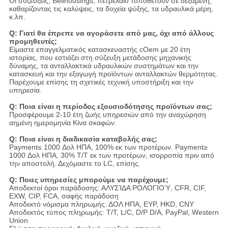
Οι συζεύξεις, Bellhousings, πετρέλαιο τοποθετούν σε δεξαμενή,
καθαρίζοντας τις καλύψεις, τα δοχεία ψύξης, τα υδραυλικά μέρη,
κ.λπ.
Q: Γιατί θα έπρεπε να αγοράσετε από μας, όχι από άλλους
προμηθευτές;
Είμαστε επαγγελματικός κατασκευαστής cOem με 20 έτη
ιστορίας, που εστιάζει στη σύζευξη μετάδοσης μηχανικής
δύναμης, τα ανταλλακτικά υδραυλικών συστημάτων και την
κατασκευή και την εξαγωγή προϊόντων ανταλλακτών θερμότητας.
Παρέχουμε επίσης τη σχετικές τεχνική υποστήριξη και την
υπηρεσία.
Q: Ποια είναι η περίοδος εξουσιοδότησης προϊόντων σας;
Προσφέρουμε 2-10 έτη ζωής υπηρεσιών από την αναχώρηση
αημένη ημερομηνία Κίνα σκαφών.
Q: Ποια είναι η διαδικασία καταβολής σας;
Payment≤ 1000 Δολ ΗΠΑ, 100% εκ των προτέρων. Payment≥
1000 Δολ ΗΠΑ, 30% T/T εκ των προτέρων, ισορροπία πριν από
την αποστολή. Δεχόμαστε το LC, επίσης.
Q: Ποιες υπηρεσίες μπορούμε να παρέχουμε;
Αποδεκτοί όροι παράδοσης: ΑΛΥΣΊΔΑ ΡΟΛΟΓΙΟΎ, CFR, CIF,
EXW, CIP, FCA, σαφής παράδοση
Αποδεκτό νόμισμα πληρωμής: ΔΟΛ ΗΠΑ, ΕΥΡ, HKD, CNY
Αποδεκτός τύπος πληρωμής: T/T, L/C, D/P D/A, PayPal, Western
Union