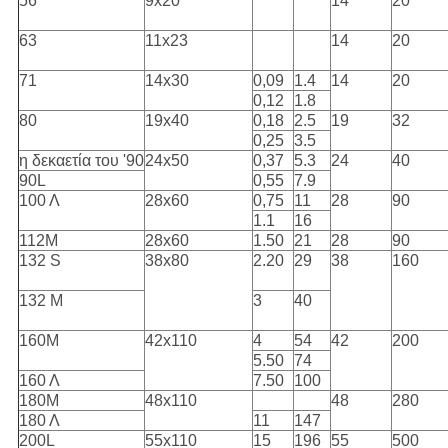
56
9x20
14
20
63
11x23
14
20
71
14x30
0,09
1.4
14
20
0,12
1.8
80
19x40
0,18
2.5
19
32
0,25
3.5
η δεκαετία του '90
24x50
0,37
5.3
24
40
90L
0,55
7.9
100 Λ
28x60
0,75
11
28
90
1.1
16
112M
28x60
1.50
21
28
90
132 S
38x80
2.20
29
38
160
132 Μ
3
40
160M
42x110
4
54
42
200
5.50
74
160 Λ
7.50
100
180M
48x110
48
280
180 Λ
11
147
200L
55x110
15
196
55
500