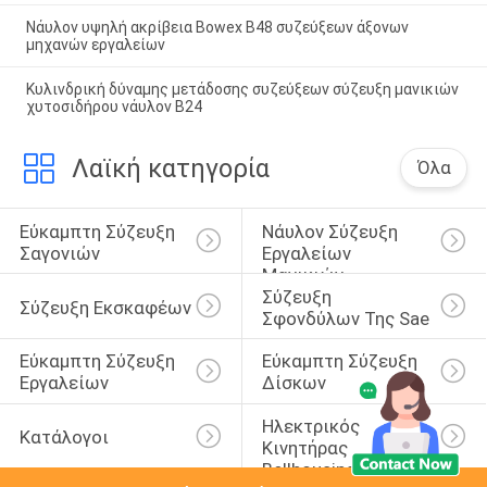
Νάυλον υψηλή ακρίβεια Bowex B48 συζεύξεων άξονων
μηχανών εργαλείων
Κυλινδρική δύναμης μετάδοσης συζεύξεων σύζευξη μανικιών
χυτοσιδήρου νάυλον B24
Λαϊκή κατηγορία
Όλα
Εύκαμπτη Σύζευξη 
Νάυλον Σύζευξη 
Σαγονιών
Εργαλείων 
Μανικιών
Σύζευξη 
Σύζευξη Εκσκαφέων
Σφονδύλων Της Sae
Εύκαμπτη Σύζευξη 
Εύκαμπτη Σύζευξη 
Εργαλείων
Δίσκων
Ηλεκτρικός 
Κατάλογοι
Κινητήρας 
Bellhousing