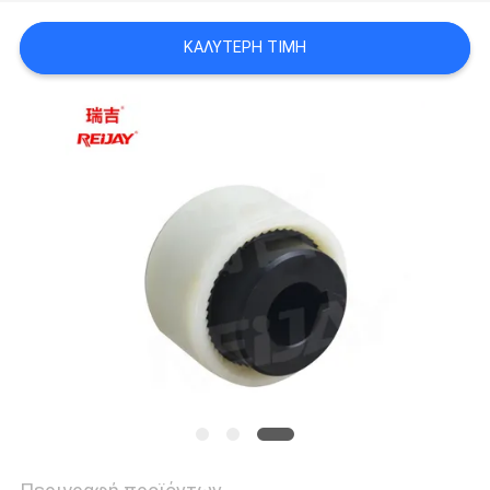
WEBSITE
ΚΑΛΎΤΕΡΗ ΤΙΜΉ
SITEMAP
PRIVACY
POLICY