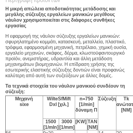
Περιγραφή προϊόντων
Η μικρή απώλεια αποδοτικότητας μετάδοσης και
μεγάλης σύζευξης εργαλείων μανικιών μεγέθους
νάυλον χρησιμοποιείται στις διάφορες
συνθήκες
εργασίας
Η εφαρμογή της νάυλον σύζευξης εργαλείων μανικιών:
σφυρηλατημένο κομμάτι, κατασκευή, μεταλλεία, πλαστικό,
τρόφιμα, εφαρμοσμένη μηχανική, πετρέλαιο, χημική ουσία,
εργαλείο μηχανών, σκάφος, δέρμα, κλωστοϋφαντουργικό
προϊόν, ανεμιστήρας, υδραντλία και άλλη μετάδοση
μηχανημάτων βιομηχανιών. Η επίδραση χρήσης της
εσωτερικής ελαστικής σύζευξης δοντιών είναι προφανώς
καλύτερη από αυτή των συζεύξεων με άλλες δομές.
Τα τεχνικά στοιχεία του νάυλον μανικιού συνδέουν τη
σύζευξη:
Μηχανή
WilteSfMift
n=750
Σύζευξη
Tk
sixe
Dxl [χιλ.]
[1/min]
ανώτα
δύναμη Π
[NM]
1500
3000
[KW]
TAN
[1/mln]
[1/mm]
[NM]