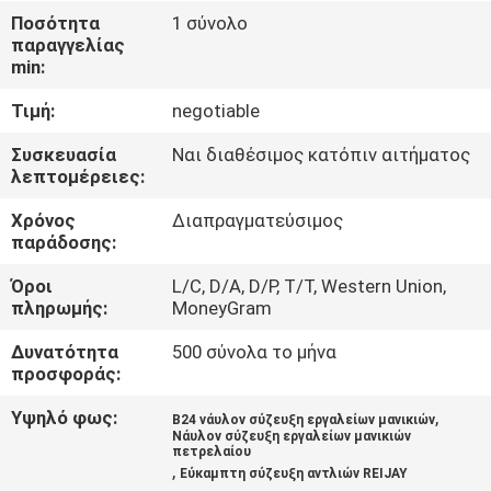
Ποσότητα
1 σύνολο
ΠΟΙΟΤΙΚΌΣ
παραγγελίας
min:
ΈΛΕΓΧΟΣ
Τιμή:
negotiable
ΕΠΑΦΉ
Συσκευασία
Ναι διαθέσιμος κατόπιν αιτήματος
λεπτομέρειες:
ΗΠΑ
Χρόνος
Διαπραγματεύσιμος
παράδοσης:
ΕΙΔΉΣΕΙΣ
Όροι
L/C, D/A, D/P, T/T, Western Union,
πληρωμής:
MoneyGram
ΖΗΤΉΣΤΕ
Δυνατότητα
500 σύνολα το μήνα
ΈΝΑ
προσφοράς:
ΑΠΌΣΠΑΣΜΑ
Υψηλό φως:
,
B24 νάυλον σύζευξη εργαλείων μανικιών
Νάυλον σύζευξη εργαλείων μανικιών
πετρελαίου
OFFICIAL
,
Εύκαμπτη σύζευξη αντλιών REIJAY