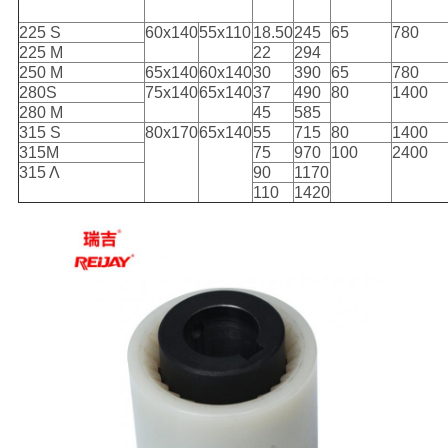
225 S
60x140
55x110
18.50
245
65
780
225 Μ
22
294
250 Μ
65x140
60x140
30
390
65
780
280S
75x140
65x140
37
490
80
1400
280 Μ
45
585
315 S
80x170
65x140
55
715
80
1400
315M
75
970
100
2400
315 Λ
90
1170
110
1420