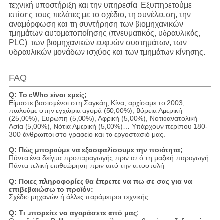
τεχνική υποστήριξη και την υπηρεσία. Εξυπηρετούμε
επίσης τους πελάτες με το σχέδιο, τη συνέλευση, την
αναμόρφωση και τη συντήρηση των βιομηχανικών
τμημάτων αυτοματοποίησης (πνευματικός, υδραυλικός,
PLC), των βιομηχανικών ευφυών συστημάτων, των
υδραυλικών μονάδων ισχύος και των τμημάτων κίνησης.
FAQ
Q: Το cWho είναι εμείς;
Είμαστε βασισμένοι στη Σαγκάη, Κίνα, αρχίσαμε το 2003,
πωλούμε στην εγχώρια αγορά (50,00%), Βόρεια Αμερική
(25,00%), Ευρώπη (5,00%), Αφρική (5,00%), Νοτιοανατολική
Ασία (5,00%), Νότια Αμερική (5,00%)… Υπάρχουν περίπου 180-
300 άνθρωποι στο γραφείο και το εργοστάσιό μας.
Q: Πώς μπορούμε να εξασφαλίσουμε την ποιότητα;
Πάντα ένα δείγμα προπαραγωγής πριν από τη μαζική παραγωγή
Πάντα τελική επιθεώρηση πριν από την αποστολή
Q: Ποιες πληροφορίες θα έπρεπε να πω σε σας για να
επιβεβαιώσω το προϊόν;
Σχέδιο μηχανών ή άλλες παράμετροι τεχνικής
Q: Τι μπορείτε να αγοράσετε από μας;