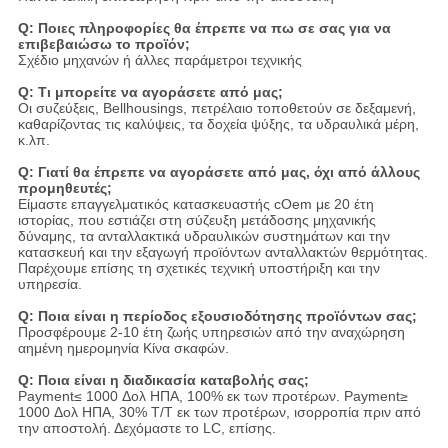
Q: Ποιες πληροφορίες θα έπρεπε να πω σε σας για να
επιβεβαιώσω το προϊόν;
Σχέδιο μηχανών ή άλλες παράμετροι τεχνικής
Q: Τι μπορείτε να αγοράσετε από μας;
Οι συζεύξεις, Bellhousings, πετρέλαιο τοποθετούν σε δεξαμενή,
καθαρίζοντας τις καλύψεις, τα δοχεία ψύξης, τα υδραυλικά μέρη,
κ.λπ.
Q: Γιατί θα έπρεπε να αγοράσετε από μας, όχι από άλλους
προμηθευτές;
Είμαστε επαγγελματικός κατασκευαστής cOem με 20 έτη
ιστορίας, που εστιάζει στη σύζευξη μετάδοσης μηχανικής
δύναμης, τα ανταλλακτικά υδραυλικών συστημάτων και την
κατασκευή και την εξαγωγή προϊόντων ανταλλακτών θερμότητας.
Παρέχουμε επίσης τη σχετικές τεχνική υποστήριξη και την
υπηρεσία.
Q: Ποια είναι η περίοδος εξουσιοδότησης προϊόντων σας;
Προσφέρουμε 2-10 έτη ζωής υπηρεσιών από την αναχώρηση
αημένη ημερομηνία Κίνα σκαφών.
Q: Ποια είναι η διαδικασία καταβολής σας;
Payment≤ 1000 Δολ ΗΠΑ, 100% εκ των προτέρων. Payment≥
1000 Δολ ΗΠΑ, 30% T/T εκ των προτέρων, ισορροπία πριν από
την αποστολή. Δεχόμαστε το LC, επίσης.