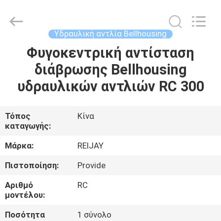
Transmission
Tech
Co.,
Ltd..
All
Υδραυλική αντλία Bellhousing
Rights
Reserved.
Φυγοκεντρική αντίσταση
ΣΠΊΤΙ
Developed
by
ECER
διάβρωσης Bellhousing
ΠΡΟΪΌΝΤΑ
υδραυλικών αντλιών RC 300
ΒΊΝΤΕΟ
Τόπος
Κίνα
καταγωγής:
ΠΕΡΊΠΟΥ
Μάρκα:
REIJAY
ΕΜΕΊΣ
Πιστοποίηση:
Provide
Αριθμό
RC
ΓΎΡΟΣ
μοντέλου:
ΕΡΓΟΣΤΑΣΊΩΝ
Ποσότητα
1 σύνολο