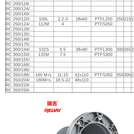
RC 200/118/…
RC 200/124/…
RC 200/140/…
RC 250/120/…
100L
2.2-3
28x60
PTFL250
250
215
1
RC 250/124/…
112M
4
PTFS250
RC 250/128/…
RC 250/135/…
RC 250/148/…
RC 250/175/…
RC 300/144/…
132S
5.5
38x80
PTFL300
300
265
2
RC 300/150/…
132M
7.5
PTFS300
RC 300/155/…
RC 300/168/…
RC 300/196/…
RC 350/188/…
160 M+L
11-15
42x110
PTFS350
350
300
2
RC 350/204/…
180M+L
18.5-22
48x110
RC 350/228/…
RC 350/256/…