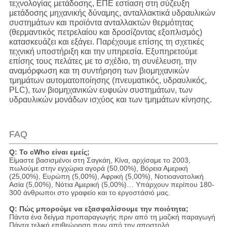
τεχνολογίας μετάδοσης, ΕΠΕ εστίαση στη σύζευξη
μετάδοσης μηχανικής δύναμης, ανταλλακτικά υδραυλικών
συστημάτων και προϊόντα ανταλλακτών θερμότητας
(θερμαντικός πετρελαίου και δροσίζοντας εξοπλισμός)
κατασκευάζει και εξάγει. Παρέχουμε επίσης τη σχετικές
τεχνική υποστήριξη και την υπηρεσία. Εξυπηρετούμε
επίσης τους πελάτες με το σχέδιο, τη συνέλευση, την
αναμόρφωση και τη συντήρηση των βιομηχανικών
τμημάτων αυτοματοποίησης (πνευματικός, υδραυλικός,
PLC), των βιομηχανικών ευφυών συστημάτων, των
υδραυλικών μονάδων ισχύος και των τμημάτων κίνησης.
FAQ
Q: Το cWho είναι εμείς;
Είμαστε βασισμένοι στη Σαγκάη, Κίνα, αρχίσαμε το 2003,
πωλούμε στην εγχώρια αγορά (50,00%), Βόρεια Αμερική
(25,00%), Ευρώπη (5,00%), Αφρική (5,00%), Νοτιοανατολική
Ασία (5,00%), Νότια Αμερική (5,00%)… Υπάρχουν περίπου 180-
300 άνθρωποι στο γραφείο και το εργοστάσιό μας.
Q: Πώς μπορούμε να εξασφαλίσουμε την ποιότητα;
Πάντα ένα δείγμα προπαραγωγής πριν από τη μαζική παραγωγή
Πάντα τελική επιθεώρηση πριν από την αποστολή