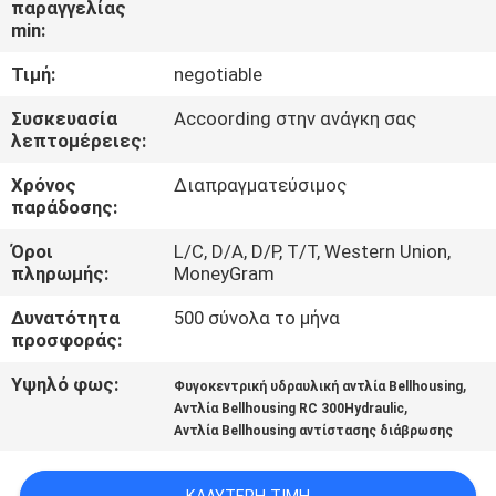
παραγγελίας
min:
ΠΟΙΟΤΙΚΌΣ
Τιμή:
negotiable
ΈΛΕΓΧΟΣ
Συσκευασία
Accoording στην ανάγκη σας
λεπτομέρειες:
ΕΠΑΦΉ
Χρόνος
Διαπραγματεύσιμος
ΗΠΑ
παράδοσης:
Όροι
L/C, D/A, D/P, T/T, Western Union,
ΕΙΔΉΣΕΙΣ
πληρωμής:
MoneyGram
Δυνατότητα
500 σύνολα το μήνα
ΖΗΤΉΣΤΕ
προσφοράς:
ΈΝΑ
Υψηλό φως:
,
Φυγοκεντρική υδραυλική αντλία Bellhousing
ΑΠΌΣΠΑΣΜΑ
,
Αντλία Bellhousing RC 300Hydraulic
Αντλία Bellhousing αντίστασης διάβρωσης
OFFICIAL