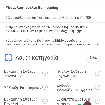
Υδραυλική αντλία Bellhousing
GG υδραυλική μηχανή explosionproof Bellhousing RC 400
Υψηλής αντοχής φραγμός 26 Bellhousing υδραυλικών
αντλιών κιβωτίων ταχυτήτων με το δοχείο ψύξης
Υδραυλικά πρότυπα Bellhousing NEMA μετάδοσης
φυγοκεντρικών αντλιών φλαντζών απορροφητών κλονισμού
Λαϊκή κατηγορία
Όλα
Εύκαμπτη Σύζευξη 
Νάυλον Σύζευξη 
Σαγονιών
Εργαλείων 
Μανικιών
Σύζευξη 
Σύζευξη Εκσκαφέων
Σφονδύλων Της Sae
Εύκαμπτη Σύζευξη 
Εύκαμπτη Σύζευξη 
Εργαλείων
Δίσκων