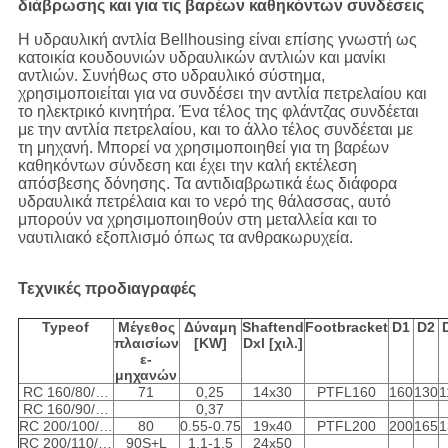
διάβρωσης και για τις βαρέων καθηκόντων συνδέσεις
Η υδραυλική αντλία Bellhousing είναι επίσης γνωστή ως
κατοικία κουδουνιών υδραυλικών αντλιών και μανίκι
αντλιών. Συνήθως στο υδραυλικό σύστημα,
χρησιμοποιείται για να συνδέσει την αντλία πετρελαίου και
το ηλεκτρικό κινητήρα. Ένα τέλος της φλάντζας συνδέεται
με την αντλία πετρελαίου, και το άλλο τέλος συνδέεται με
τη μηχανή. Μπορεί να χρησιμοποιηθεί για τη βαρέων
καθηκόντων σύνδεση και έχει την καλή εκτέλεση
απόσβεσης δόνησης. Τα αντιδιαβρωτικά έως διάφορα
υδραυλικά πετρέλαια και το νερό της θάλασσας, αυτό
μπορούν να χρησιμοποιηθούν στη μεταλλεία και το
ναυτιλιακό εξοπλισμό όπως τα ανθρακωρυχεία.
Τεχνικές προδιαγραφές
Typeof
Μέγεθος
Δύναμη
Shaftend
Footbracket
D1
D2
πλαισίων
[KW]
Dxl [χιλ.]
ε-
μηχανών
RC 160/80/…
71
0,25
14x30
PTFL160
160
130
1
RC 160/90/…
0,37
RC 200/100/…
80
0.55-0.75
19x40
PTFL200
200
165
1
RC 200/110/…
90S+L
1.1-1.5
24x50