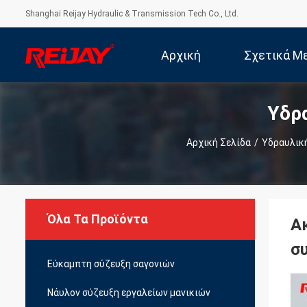
Shanghai Reijay Hydraulic & Transmission Tech Co., Ltd.
Αρχική
Σχετικά Μ
Υδρ
Σελίδα
Εμά
Αρχική Σελίδα
/
Υδραυλική
Όλα Τα Προϊόντα
Α
σ
Εύκαμπτη σύζευξη σαγονιών
Νάυλον σύζευξη εργαλείων μανικιών