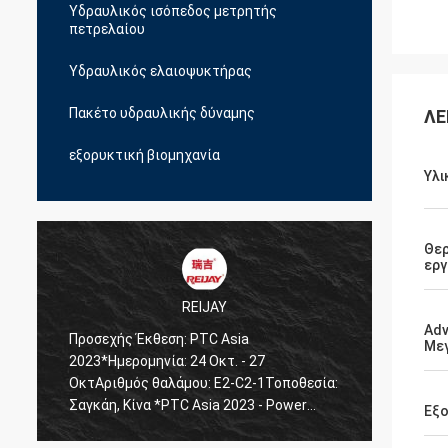
Υδραυλικός ισόπεδος μετρητής
πετρελαίου
Υδραυλικός ελαιοψυκτήρας
Πακέτο υδραυλικής δύναμης
ΛΕ
εξορυκτική βιομηχανία
Υλι
Θε
εργ
REIJAY
Adv
Προσεχής Έκθεση: BICES
Θα σα
Με
2023*Ημερομηνία: 20 Σεπτεμβρίου - 23
εξυπη
α:
ΣεπτεμβρίουΑριθμός θαλάμου:
προϊό
E3541Τοποθεσία: Πεκίνο, Κίνα *BICES
επικο
Εξ
2023 - Έκθεση & Σεμινάριο China Beijing
στιγμ