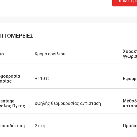
Καλύτερ
ΠΤΟΜΈΡΕΙΕΣ
Χαρακ
κό
Κράμα αργιλίου
γνωρί
ρμοκρασία
+110℃
Εφαρμ
ασίας
REIJAY
REIJA
antage
Μέθοδ
υψηλής θερμοκρασίας αντίσταση
ς παρέχουμε την καλύτερη
Το επερχόμενο νέο εργ
γάλος Όγκος
κατασ
ρέτηση και την καλύτερη ποιότητα
να κατασκευάζεται στι
ντων. Είστε ευπρόσδεκτοι να
2023 και θα είναι σε λε
ινωνήσετε μαζί μας ανά πάσα
του 2024
ουσιοδότηση
2 έτη
Προδι
ή!