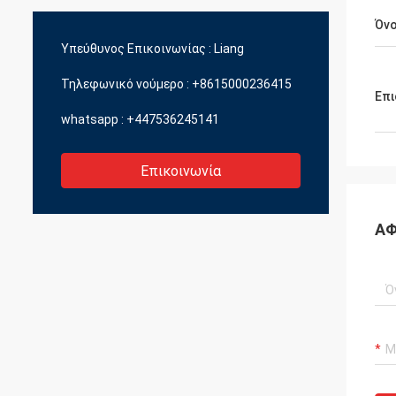
International Construction Machinery,
Building Material Machines and Mining
Όν
Machines
Υπεύθυνος Επικοινωνίας :
Liang
Τηλεφωνικό νούμερο :
+8615000236415
Επι
whatsapp :
+447536245141
Επικοινωνία
ΑΦ