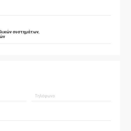
υλικών συστημάτων
,
μών