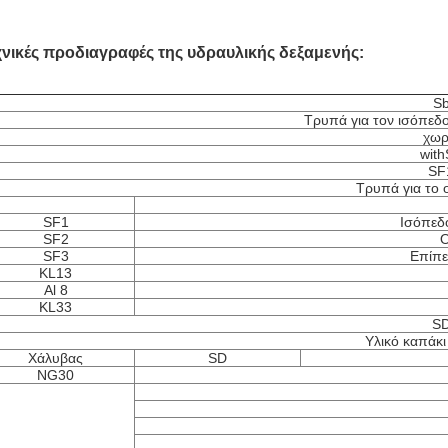
χνικές προδιαγραφές της υδραυλικής δεξαμενής:
S
Τρυπά για τον ισόπεδο
χωρ
wit
SF
Τρυπά για το o
SF1
Ισόπεδο
SF2
O
SF3
Επίπε
KL13
Al 8
KL33
S
Υλικό καπάκι
Χάλυβας
SD
NG30