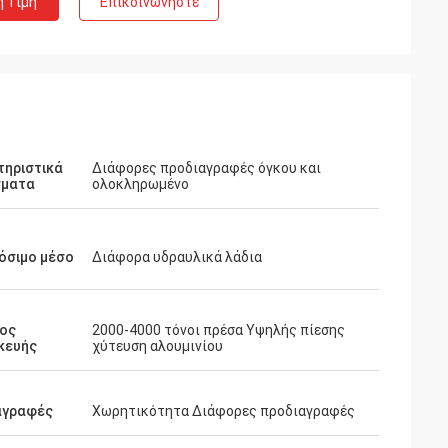
η Τιμή
Επικοινωνήστε
τηριστικά
Διάφορες προδιαγραφές όγκου και
σματα
ολοκληρωμένο
όσιμο μέσο
Διάφορα υδραυλικά λάδια
Y
ος
2000-4000 τόνοι πρέσα Υψηλής πίεσης
οστάσιο ξεκίνησε
κευής
χύτευση αλουμινίου
ς 8 Αυγούστου
ιτουργία στα μέσα
αγραφές
Χωρητικότητα Διάφορες προδιαγραφές