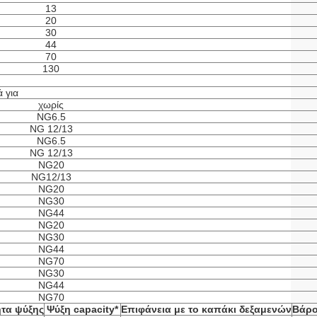
13
20
30
44
70
130
 για
χωρίς
NG6.5
NG 12/13
NG6.5
NG 12/13
NG20
NG12/13
NG20
NG30
NG44
NG20
NG30
NG44
NG70
NG30
NG44
NG70
ητα ψύξης
Ψύξη capacity*
Επιφάνεια με το καπάκι δεξαμενών
Βάρ