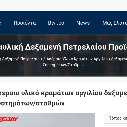
ε
Προϊόντα
Βίντεο
News
Μας Ελάτε
αυλική Δεξαμενή Πετρελαίου Προϊ
ς
Επαφή
 Δεξαμενή Πετρελαίου
/
Ακέραιο Υλικό Κραμάτων Αργιλίου Δεξαμε
Συστημάτων/σταθμών
κέραιο υλικό κραμάτων αργιλίου δεξαμ
υστημάτων/σταθμών
Τόπος κ