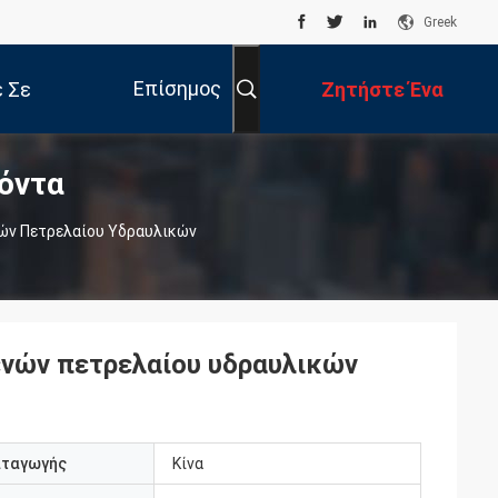
Greek
Επίσημος
 Σε
Ζητήστε Ένα
όντα
Ιστοχώρος
 Με
Απόσπασμα
νών Πετρελαίου Υδραυλικών
ενών πετρελαίου υδραυλικών
αταγωγής
Κίνα