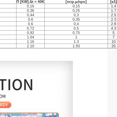
Π [KW] Δt = 40K
[τετρ.μέτρο]
[κλ]
0,16
0,15
1.4
0,36
0,25
1.7
0,44
0,3
2.5
0,6
0,35
2.3
0,6
0,4
2.8
0,72
0,5
4.3
0,92
0,75
5
1.04
1
7
1.16
1.3
10
2.10
1.93
25