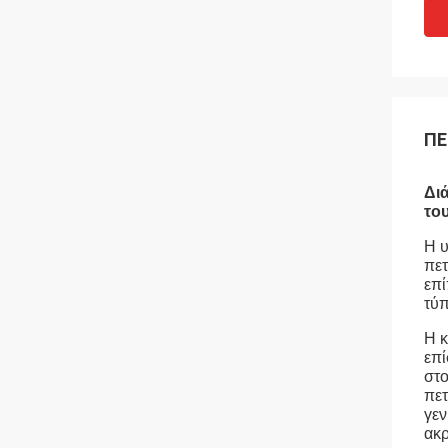
ΠΕ
Δι
το
Η υ
πετ
επί
τύπ
Η κ
επί
στο
πετ
γεν
ακρ