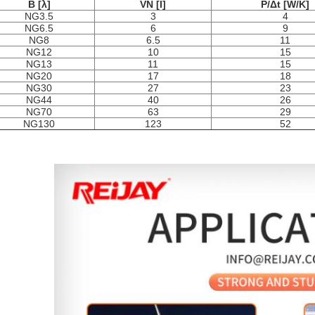
Β [λ]
VN [Ι]
P/Δt [W/K]
NG3.5
3
4
NG6.5
6
9
NG8
6.5
11
NG12
10
15
NG13
11
15
NG20
17
18
NG30
27
23
NG44
40
26
NG70
63
29
NG130
123
52