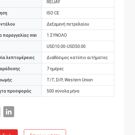
REIJAY
ηση
ISO CE
οντέλου
Δεξαμενή πετρελαίου
 παραγγελίας min
1 ΣΥΝΟΛΟ
USD10.00-USD50.00
ία λεπτομέρειες
Διαθέσιμος κατόπιν αιτήματος
παράδοσης
7 ημέρες
ρωμής
T/T, D/P, Western Union
ητα προσφοράς
500 σύνολα μήνα