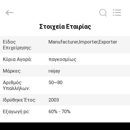
Transmission
Tech
Co.,
Ltd..
All
Rights
Στοιχεία Εταιρίας
Reserved.
ΣΠΊΤΙ
Developed
by
ECER
Είδος
Manufacturer,Importer,Exporter
ΠΡΟΪΌΝΤΑ
Επιχείρησης:
Κύρια Αγορά:
παγκοσμίως
ΒΊΝΤΕΟ
Μάρκες:
reijay
Αριθμός
50~80
ΠΕΡΊΠΟΥ
Υπαλλήλων:
ΕΜΕΊΣ
Ιδρύθηκε Έτος:
2003
Εξαγωγή pc:
60% - 70%
ΓΎΡΟΣ
ΕΡΓΟΣΤΑΣΊΩΝ